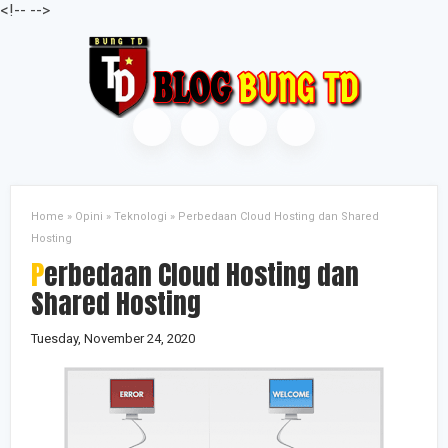
<
!--
-->
Home
»
Opini
»
Teknologi
»
Perbedaan Cloud Hosting dan Shared
Hosting
Perbedaan Cloud Hosting dan
Shared Hosting
Tuesday, November 24, 2020