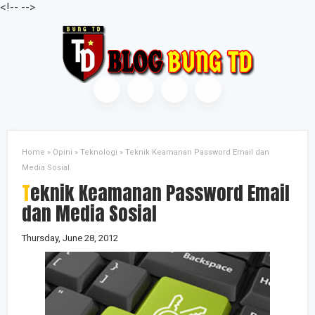
<
!--
-->
Home
»
Opini
»
Teknologi
»
Teknik Keamanan Password Email dan
Media Sosial
Teknik Keamanan Password Email
dan Media Sosial
Thursday, June 28, 2012